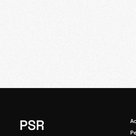
PSR
Ac
Pe